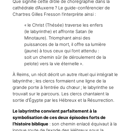
Que signifie cette drôle de chorégraphie dans la
cathédrale d’Auxerre ? Le guide-conférencier de
Chartres Gilles Fresson l’interprète ainsi :
« le Christ (Thésée) traverse les enfers
(le labyrinthe) et affronte Satan (le
Minotaure). Triomphant ainsi des
puissances de la mort, il offre sa lumière
(jaune) à tous ceux qui l’ont attendu :
soit un chemin sûr (le déroulement de la
pelote) vers la vie éternelle ».
À Reims, un récit décrit un autre rituel qui intégrait le
labyrinthe ; les clercs formaient une ligne de la
grande porte à l’entrée du chœur ; le labyrinthe se
trouvait sur le parcours. Les clercs chantaient la
sortie d’Égypte par les Hébreux et la Résurrection.
Le labyrinthe convient parfaitement à la
symbolisation de ces deux épisodes forts de
l’histoire biblique
: son chemin enlacé équivaut à la
longue route de l’exode des Hébreux sous la