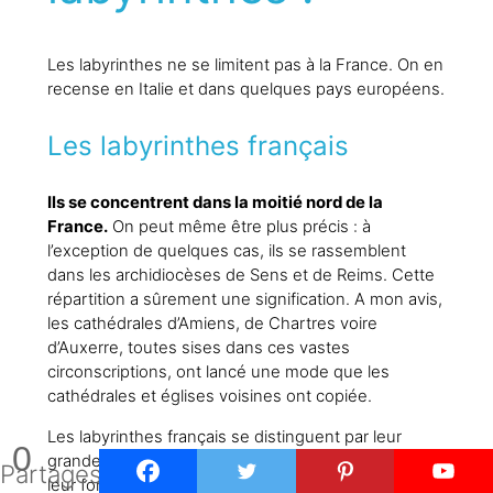
Les labyrinthes ne se limitent pas à la France. On en
recense en Italie et dans quelques pays européens.
Les labyrinthes français
Ils se concentrent dans la moitié nord de la
France.
On peut même être plus précis : à
l’exception de quelques cas, ils se rassemblent
dans les archidiocèses de Sens et de Reims. Cette
répartition a sûrement une signification. A mon avis,
les cathédrales d’Amiens, de Chartres voire
d’Auxerre, toutes sises dans ces vastes
circonscriptions, ont lancé une mode que les
cathédrales et églises voisines ont copiée.
Les labyrinthes français se distinguent par leur
0
grande taille (un diamètre autour de 10 m) et par
Partages
leur forme (un damier de pavés blancs et sombres).