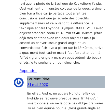
ravi que la photo de la Basilique de Koekelberg t’a plu,
c’est vraiment un monstre colossal de briques. vraiment
bien ton article car je partage tout à fait tes
conclusions sauf que j’ai acheté des objectifs
supplémentaires et ceux-là font la différence. je
t’explique appareil hybride Olympus OMD E-M10 II avec
objectif standard zoom 12-40 mm et 40-150mm. j’étais
déjà très content avec ces deux objectifs mais j’ai
acheté un convertisseur grand-angle et un
convertisseur fish-eye à placer sur le 12-40mm. j’arrive
à quasiment tout cadrer mais il faut faire attention ,à
l’effet « grand-angle » mais on peut obtenir de beaux
effets. je te souhaite un bon dimanche.
Répondre
Laurent Ridel
31 mai 2020
En effet, André, un appareil-photo reflex ou
hydride se retrouve presque aussi limité qu’un
smartphone si on ne le dote pas d’objectifs variés.
Tu es bien équipé pour le (très) grand-angle et